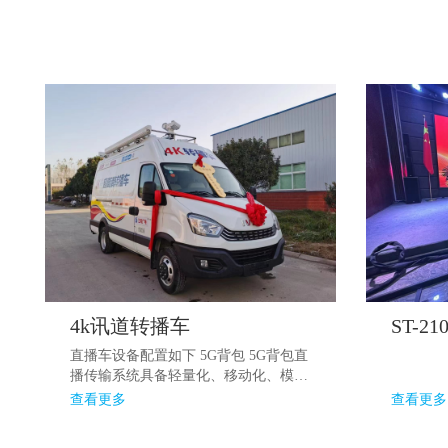
4k讯道转播车
直播车设备配置如下 5G背包 5G背包直
播传输系统具备轻量化、移动化、模块
化等特点，部署便捷、使用快捷、超远
查看更多
查看更多
距离实时传输信号。 光纤收发器 光纤
收发器在光纤通信系统中充当了光与电