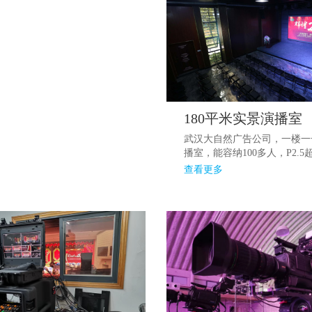
180平米实景演播室
武汉大自然广告公司，一楼一
播室，能容纳100多人，P2.5超
大屏，英国C牌音响，灯光齐
查看更多
中央空调，Led、音响、灯光
无线网络）。有千兆光纤和混
适合小型推广会、酒会、讲座
制、网络直播等，一应具有...