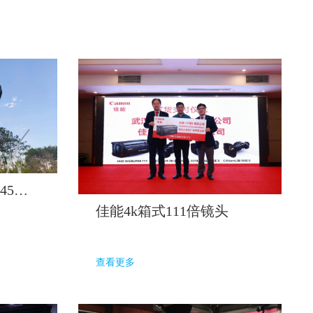
4K索尼3500摄像机（45倍长焦）
佳能4k箱式111倍镜头
查看更多