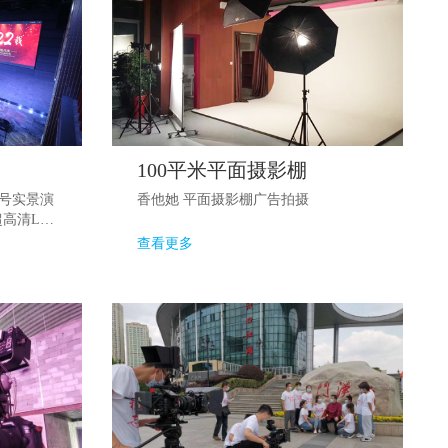
100平米平面摄影棚
号实景演
香他她 平面摄影棚广告拍摄
高清Led
备，（含
查看更多
使用费。
响直播，
、课程录